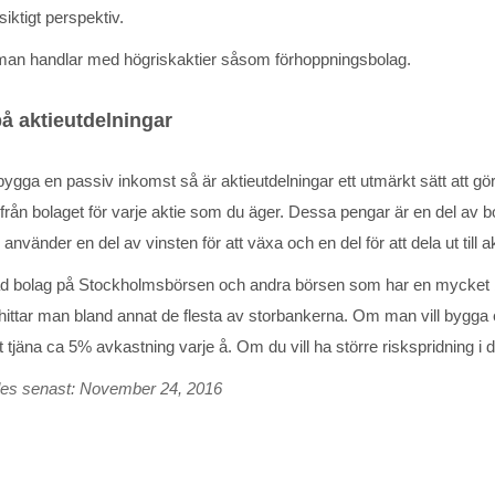
siktigt perspektiv.
t man handlar med högriskaktier såsom förhoppningsbolag.
å aktieutdelningar
ygga en passiv inkomst så är aktieutdelningar ett utmärkt sätt att 
från bolaget för varje aktie som du äger. Dessa pengar är en del av bo
 använder en del av vinsten för att växa och en del för att dela ut till a
ad bolag på Stockholmsbörsen och andra börsen som har en mycket bra 
ittar man bland annat de flesta av storbankerna. Om man vill bygga en
 tjäna ca 5% avkastning varje å. Om du vill ha större riskspridning i di
des senast: November 24, 2016