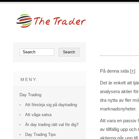
På denna sida
[
+
]
MENY:
Det är enkelt att t
analysera aktier fö
Day Trading
dra nytta av fler m
Att försörja sig på daytrading
marknadsnyheter.
Att våga satsa
Att vara en passiv 
Är day trading rätt val för dig?
av tillfällig upp oc
Day Trading Tips
aktierna går upp til