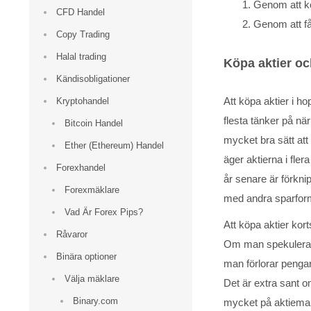
Genom att kö
CFD Handel
Genom att få
Copy Trading
Halal trading
Köpa aktier ock
Kändisobligationer
Att köpa aktier i h
Kryptohandel
flesta tänker på nä
Bitcoin Handel
mycket bra sätt att
Ether (Ethereum) Handel
äger aktierna i fler
Forexhandel
år senare är förknip
Forexmäklare
med andra sparfor
Vad Är Forex Pips?
Att köpa aktier kort
Råvaror
Om man spekulerar p
Binära optioner
man förlorar pengar
Välja mäklare
Det är extra sant 
Binary.com
mycket på aktiemark