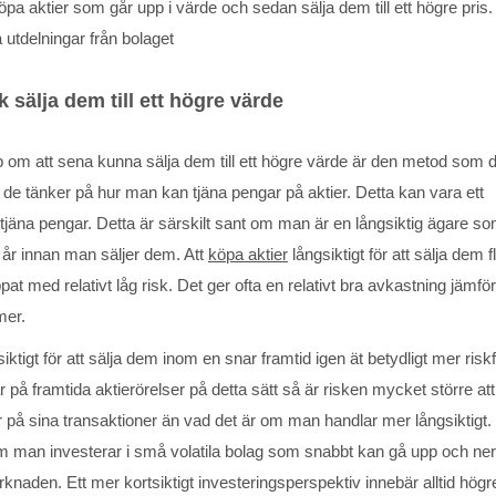
pa aktier som går upp i värde och sedan sälja dem till ett högre pris.
 utdelningar från bolaget
 sälja dem till ett högre värde
op om att sena kunna sälja dem till ett högre värde är den metod som 
r de tänker på hur man kan tjäna pengar på aktier. Detta kan vara ett
 tjäna pengar. Detta är särskilt sant om man är en långsiktig ägare s
a år innan man säljer dem. Att
köpa aktier
långsiktigt för att sälja dem f
pat med relativt låg risk. Det ger ofta en relativt bra avkastning jämför
mer.
siktigt för att sälja dem inom en snar framtid igen ät betydligt mer riskfy
å framtida aktierörelser på detta sätt så är risken mycket större att
 på sina transaktioner än vad det är om man handlar mer långsiktigt.
om man investerar i små volatila bolag som snabbt kan gå upp och ner
naden. Ett mer kortsiktigt investeringsperspektiv innebär alltid högr