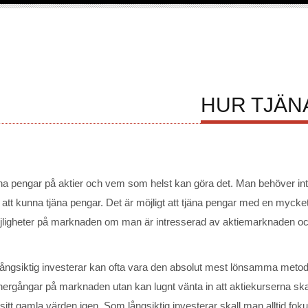
HUR TJÄN
jäna pengar på aktier och vem som helst kan göra det. Man behöver int
r att kunna tjäna pengar. Det är möjligt att tjäna pengar med en myck
öjligheter på marknaden om man är intresserad av aktiemarknaden och 
långsiktig investerar kan ofta vara den absolut mest lönsamma metoden 
h nergångar på marknaden utan kan lugnt vänta in att aktiekurserna skal
l sitt gamla värden igen. Som långsiktig investerar skall man alltid fok