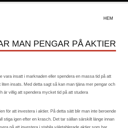
HEM
AR MAN PENGAR PÅ AKTIER
e vara insatt i marknaden eller spendera en massa tid på att
et liten insats. Med detta sagt så kan man tjäna mer pengar och
är villig att spendera mycket tid på att studera
för att investera i aktier. På detta sätt blir man inte beroende
l stiga igen efter en krasch. Det tar sällan särskilt länge innan
usera på att investera i stabila väletablerade aktier som har