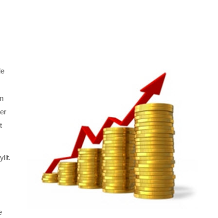
de
om
ler
t
llt.
e