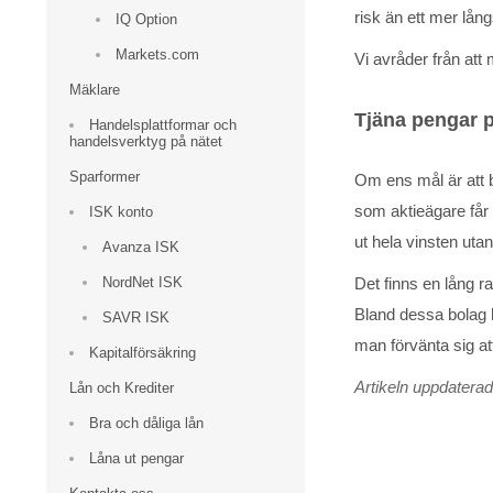
risk än ett mer lång
IQ Option
Markets.com
Vi avråder från at
Mäklare
Tjäna pengar p
Handelsplattformar och
handelsverktyg på nätet
Sparformer
Om ens mål är att b
som aktieägare får 
ISK konto
ut hela vinsten utan
Avanza ISK
NordNet ISK
Det finns en lång r
Bland dessa bolag h
SAVR ISK
man förvänta sig att
Kapitalförsäkring
Artikeln uppdatera
Lån och Krediter
Bra och dåliga lån
Låna ut pengar