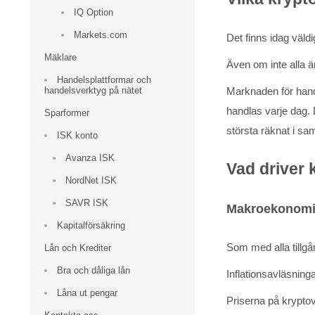
IQ Option
Markets.com
Det finns idag väld
Mäklare
Även om inte alla ä
Handelsplattformar och
handelsverktyg på nätet
Marknaden för handel
handlas varje dag. 
Sparformer
största räknat i s
ISK konto
Avanza ISK
Vad driver 
NordNet ISK
SAVR ISK
Makroekonomis
Kapitalförsäkring
Som med alla tillgå
Lån och Krediter
Bra och dåliga lån
Inflationsavläsning
Låna ut pengar
Priserna på kryptova