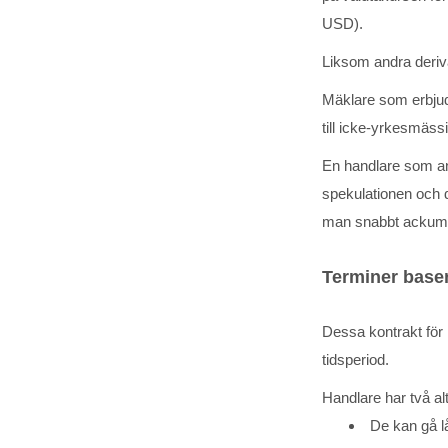
USD).
Liksom andra deriva
Mäklare som erbjud
till icke-yrkesmäss
En handlare som an
spekulationen och d
man snabbt ackumul
Terminer base
Dessa kontrakt för
tidsperiod.
Handlare har två al
De kan gå lå