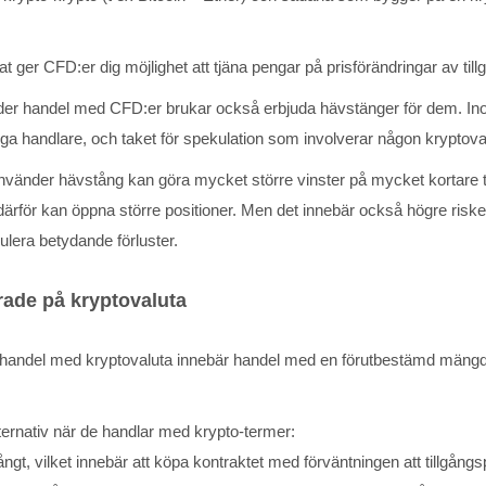
t ger CFD:er dig möjlighet att tjäna pengar på prisförändringar av till
er handel med CFD:er brukar också erbjuda hävstänger för dem. Inom
iga handlare, och taket för spekulation som involverar någon kryptoval
vänder hävstång kan göra mycket större vinster på mycket kortare ti
ärför kan öppna större positioner. Men det innebär också högre riske
era betydande förluster.
rade på kryptovaluta
 handel med kryptovaluta innebär handel med en förutbestämd mängd 
ternativ när de handlar med krypto-termer:
ngt, vilket innebär att köpa kontraktet med förväntningen att tillgångs