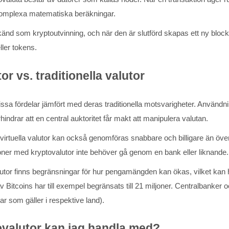
komplexa matematiska beräkningar.
änd som kryptoutvinning, och när den är slutförd skapas ett ny block
ller tokens.
r vs. traditionella valutor
issa fördelar jämfört med deras traditionella motsvarigheter. Använd
indrar att en central auktoritet får makt att manipulera valutan.
irtuella valutor kan också genomföras snabbare och billigare än överf
oner med kryptovalutor inte behöver gå genom en bank eller liknande.
utor finns begränsningar för hur pengamängden kan ökas, vilket kan hj
 Bitcoins har till exempel begränsats till 21 miljoner. Centralbanker oc
ar som gäller i respektive land).
ovalutor kan jag handla med?