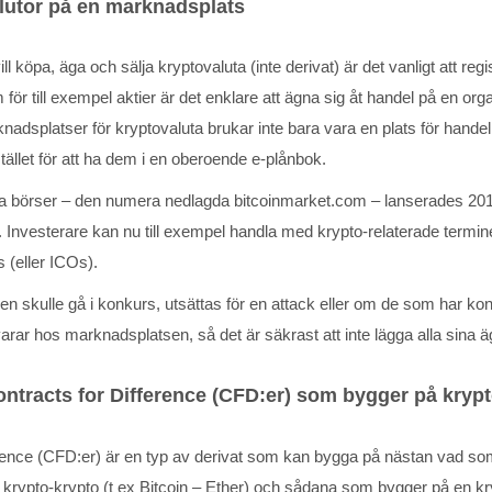
lutor på en marknadsplats
ll köpa, äga och sälja kryptovaluta (inte derivat) är det vanligt att
m för till exempel aktier är det enklare att ägna sig åt handel på en 
adsplatser för kryptovaluta brukar inte bara vara en plats för handel, 
 istället för att ha dem i en oberoende e-plånbok.
a börser – den numera nedlagda bitcoinmarket.com – lanserades 2010
Investerare kan nu till exempel handla med krypto-relaterade terminer 
s (eller ICOs).
skulle gå i konkurs, utsättas för en attack eller om de som har kontro
rvarar hos marknadsplatsen, så det är säkrast att inte lägga alla sina
ntracts for Difference (CFD:er) som bygger på kryp
erence (CFD:er) är en typ av derivat som kan bygga på nästan vad som
krypto-krypto (t ex Bitcoin – Ether) och sådana som bygger på en kryptov