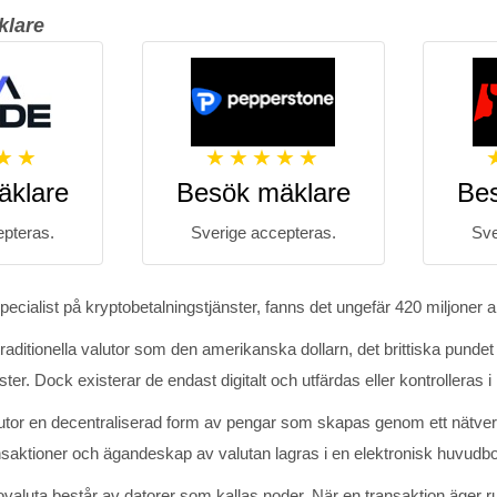
klare
äklare
Besök mäklare
Be
epteras.
Sverige accepteras.
Sve
 specialist på kryptobetalningstjänster, fanns det ungefär 420 miljoner
ditionella valutor som den amerikanska dollarn, det brittiska pundet
ter. Dock existerar de endast digitalt och utfärdas eller kontrolleras i 
alutor en decentraliserad form av pengar som skapas genom ett nätverk
nsaktioner och ägandeskap av valutan lagras i en elektronisk huvudb
ovaluta består av datorer som kallas noder. När en transaktion äger r