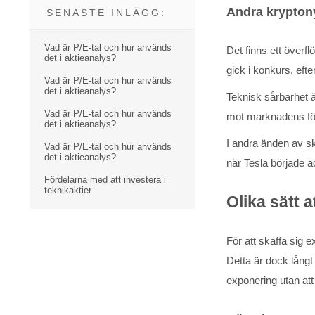
Andra krypton
SENASTE INLÄGG:
Vad är P/E-tal och hur används
Det finns ett överf
det i aktieanalys?
gick i konkurs, eft
Vad är P/E-tal och hur används
det i aktieanalys?
Teknisk sårbarhet 
Vad är P/E-tal och hur används
mot marknadens fö
det i aktieanalys?
I andra änden av sk
Vad är P/E-tal och hur används
det i aktieanalys?
när Tesla började ac
Fördelarna med att investera i
teknikaktier
Olika sätt 
För att skaffa sig
Detta är dock långt 
exponering utan at