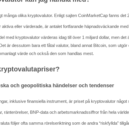
igt många olika kryptovalutor. Enligt sajten CoinMarketCap fanns det 22
r aktiva eller värderade, är antalet fortfarande häpnadsväckande med t
 med kryptovalutor värderas idag till över 1 miljard dollar, men det är
Det är dessutom bara ett fåtal valutor, bland annat Bitcoin, som utgö
ammanlagt värde och också den som handlas mest.
kryptovalutapriser?
ka och geopolitiska händelser och tendenser
ngar, inklusive finansiella instrument, är priset på kryptovalutor nå
ar, ränterörelser, BNP-data och arbetsmarknadssiffror från hela värld
luta följer ofta samma rörelseriktning som de andra “riskfyllda” tillgå