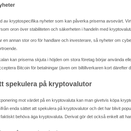
yheter
löd av kryptospecifika nyheter som kan påverka priserna avsevärt. Virtue
ersom oron över stabiliteten och säkerheten i handeln med kryptovalu
är en annan stor oro för handlare och investerare, så nyheter om cyb
rtroende.
alan kan priserna skjuta i höjden om stora företag börjar använda eller
ceptera Bitcoin för betalningar (även om biltillverkaren kort därefter dr
att spekulera på kryptovalutor
 exponering mot värdet på en kryptovaluta kan man givetvis köpa kryp
ifrån enda sättet att spekulera på kryptovalutor och det har blivit popul
t faktiskt behöva äga kryptovaluta. Derivat gör det också enkelt at