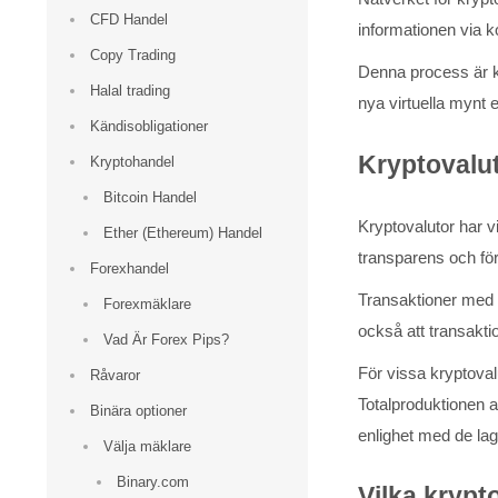
CFD Handel
informationen via 
Copy Trading
Denna process är k
Halal trading
nya virtuella mynt e
Kändisobligationer
Kryptovaluto
Kryptohandel
Bitcoin Handel
Kryptovalutor har v
Ether (Ethereum) Handel
transparens och förh
Forexhandel
Transaktioner med v
Forexmäklare
också att transakti
Vad Är Forex Pips?
För vissa kryptoval
Råvaror
Totalproduktionen av
Binära optioner
enlighet med de lag
Välja mäklare
Binary.com
Vilka krypt