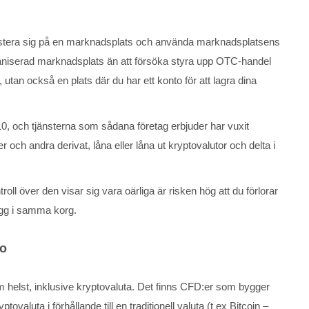
 registera sig på en marknadsplats och använda marknadsplatsens
organiserad marknadsplats än att försöka styra upp OTC-handel
utan också en plats där du har ett konto för att lagra dina
, och tjänsterna som sådana företag erbjuder har vuxit
och andra derivat, låna eller låna ut kryptovalutor och delta i
ll över den visar sig vara oärliga är risken hög att du förlorar
 ägg i samma korg.
to
 helst, inklusive kryptovaluta. Det finns CFD:er som bygger
aluta i förhållande till en traditionell valuta (t ex Bitcoin –