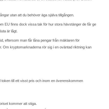
gångar utan att du behöver äga själva tillgången.
 EU finns dock vissa tak för hur stora hävstänger de får ge
uta är lågt.
d, eftersom man får låna pengar från mäklaren för
r. Om kryptomarknaderna rör sig i en oväntad riktning kan
token till ett visst pris och inom en överenskommen
priset kommer att stiga.