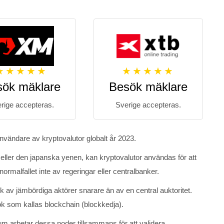
sök mäklare
Besök mäklare
rige accepteras.
Sverige accepteras.
 användare av kryptovalutor globalt år 2023.
 eller den japanska yenen, kan kryptovalutor användas för att
normalfallet inte av regeringar eller centralbanker.
 av jämbördiga aktörer snarare än av en central auktoritet.
ok som kallas blockchain (blockkedja).
um arbetar dessa noder tillsammans för att validera