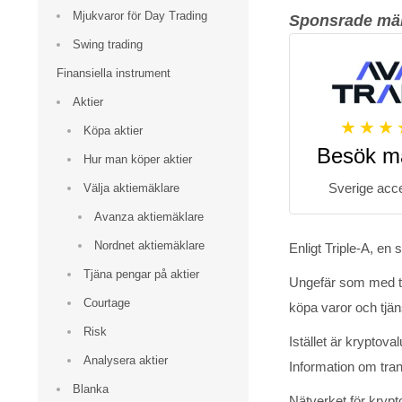
Mjukvaror för Day Trading
Sponsrade mä
Swing trading
Finansiella instrument
Aktier
Köpa aktier
Besök m
Hur man köper aktier
Sverige acc
Välja aktiemäklare
Avanza aktiemäklare
Nordnet aktiemäklare
Enligt Triple-A, en
Tjäna pengar på aktier
Ungefär som med tra
Courtage
köpa varor och tjäns
Risk
Istället är kryptov
Analysera aktier
Information om tra
Blanka
Nätverket för krypt