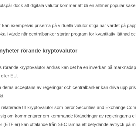
utspår dock att digitala valutor kommer att bli en alltmer populär säker 
er kan exempelvis priserna på virtuella valutor stiga när värdet på pa
ka i värde när centralbanker startar program för kvantitativ lättnad
nyheter rörande kryptovalutor
s rörande kryptovalutor ändras kan det ha en inverkan på marknadspris
ller EU.
m deras acceptans av regeringar och centralbanker kan driva upp pris
kt.
r relaterade till kryptovalutor som berör Securities and Exchange 
 sig om kommentarer om kommande förändringar av regleringarna ell
r (ETF:er) kan uttalande från SEC lämna ett betydande avtryck på ma