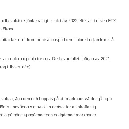
lla valutor sjönk kraftigt i slutet av 2022 efter att börsen FTX
ta ökade.
erattacker eller kommunikationsproblem i blockkedjan kan slå
 acceptera digitala tokens. Detta var fallet i början av 2021
og tillbaka idén).
tovaluta, äga den och hoppas på att marknadsvärdet går upp.
ärt att använda sig av olika derivat för att skaffa sig
t handla på både uppgående och nedgående marknader.