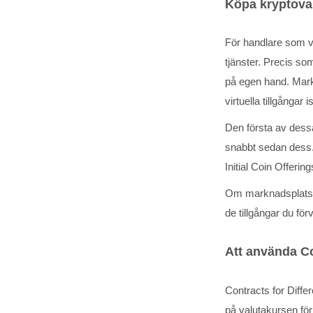
Köpa kryptova
För handlare som vi
tjänster. Precis so
på egen hand. Markn
virtuella tillgångar
Den första av dess
snabbt sedan dess. 
Initial Coin Offering
Om marknadsplatsen 
de tillgångar du fö
Att använda Co
Contracts for Diff
på valutakursen för 