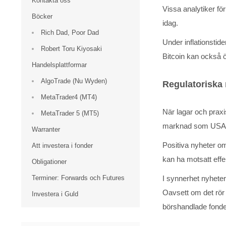
Kontakta oss
Vissa analytiker för
Böcker
idag.
Rich Dad, Poor Dad
Under inflationstid
Robert Toru Kiyosaki
Bitcoin kan också ö
Handelsplattformar
AlgoTrade (Nu Wyden)
Regulatoriska 
MetaTrader4 (MT4)
När lagar och praxi
MetaTrader 5 (MT5)
marknad som USA e
Warranter
Positiva nyheter o
Att investera i fonder
kan ha motsatt effe
Obligationer
Terminer: Forwards och Futures
I synnerhet nyhete
Oavsett om det rör
Investera i Guld
börshandlade fonde