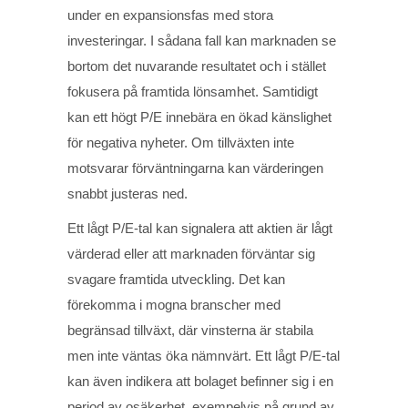
under en expansionsfas med stora
investeringar. I sådana fall kan marknaden se
bortom det nuvarande resultatet och i stället
fokusera på framtida lönsamhet. Samtidigt
kan ett högt P/E innebära en ökad känslighet
för negativa nyheter. Om tillväxten inte
motsvarar förväntningarna kan värderingen
snabbt justeras ned.
Ett lågt P/E-tal kan signalera att aktien är lågt
värderad eller att marknaden förväntar sig
svagare framtida utveckling. Det kan
förekomma i mogna branscher med
begränsad tillväxt, där vinsterna är stabila
men inte väntas öka nämnvärt. Ett lågt P/E-tal
kan även indikera att bolaget befinner sig i en
period av osäkerhet, exempelvis på grund av