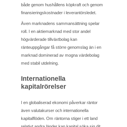
både genom hushållens köpkraft och genom
finansieringskostnader i leverantörsledet.
Även marknadens sammansättning spelar
roll. I en aktiemarknad med stor andel
högvärderade tillväxtbolag kan
ränteuppgångar få större genomslag än i en
marknad dominerad av mogna värdebolag
med stabil utdelning.
Internationella
kapitalrörelser
I en globaliserad ekonomi påverkar räntor
även valutakurser och internationella
kapitalflöden. Om räntorna stiger i ett land
relativt andra länder kan kapital söka sig dit