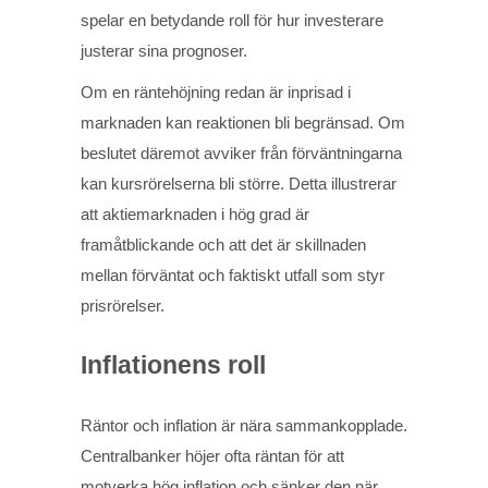
spelar en betydande roll för hur investerare
justerar sina prognoser.
Om en räntehöjning redan är inprisad i
marknaden kan reaktionen bli begränsad. Om
beslutet däremot avviker från förväntningarna
kan kursrörelserna bli större. Detta illustrerar
att aktiemarknaden i hög grad är
framåtblickande och att det är skillnaden
mellan förväntat och faktiskt utfall som styr
prisrörelser.
Inflationens roll
Räntor och inflation är nära sammankopplade.
Centralbanker höjer ofta räntan för att
motverka hög inflation och sänker den när